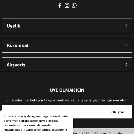
rı
Üyelik
manları
Kurumsal
Alışveriş
ÜYE OLMAK İÇİN
Siparişlerinizi kolayca takip etmek ve hızlı alışveriş yapmak için üye olun
Oluştur
Bu site, alışveriş deneyiminizi geliştirmek, site
performansını analiz etmek ve size özel
reklamlar sunmak amacıyla çerezler
kullanmaktadır. Çerez tercihlerinizi dilediğiniz
© Tüm hakları saklıdır. Kredi kartı bilgileriniz 256bit SSL sertifikası ile