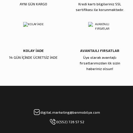
AYNI GÜN KARGO
Kredi kartı bilgileriniz SSL
ı
ar
r
Kapı Rakamları/Yönlendirme
Teknik Malzemeler
Acil Çıkış Kapısı Kilidi
Alüminyum Folyo Bant
Fırçalar
sertifikası ile korunmaktadır.
i
Süpürgelik
Kapı Fitili
Silindirli Gömme Kilitler
İskarpela
leri
lik
Kapı Altı Fırça
Gömme Emniyet Kilitleri
Çekiç/Keser
KOLAY İADE
Sürgüler
Elektrikli Kapı Karşılıkları
Pense
AVANTAJLI FIRSATLAR
14 GÜN İÇİNDE ÜCRETSİZ İADE
Üye olarak avantajlı
fırsatlarımızdan ilk sizin
Ispatula
haberiniz olsun!
uarları
ri
Marangoz Rende
ri
e/Ses Stoperi
ı
digital.marketing@benmobilya.com
0(552) 726 57 52
patıcıları
emleri