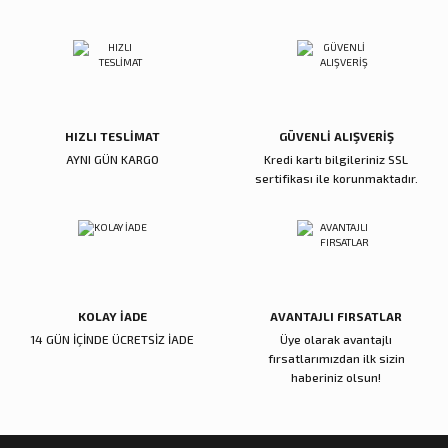
ı
ar
r
Kapı Rakamları/Yönlendirme
Teknik Malzemeler
Acil Çıkış Kapısı Kilidi
Alüminyum Folyo Bant
Fırçalar
i
Süpürgelik
Kapı Fitili
Silindirli Gömme Kilitler
İskarpela
leri
lik
Kapı Altı Fırça
Gömme Emniyet Kilitleri
Çekiç/Keser
HIZLI TESLİMAT
GÜVENLİ ALIŞVERİŞ
AYNI GÜN KARGO
Kredi kartı bilgileriniz SSL
Sürgüler
Elektrikli Kapı Karşılıkları
Pense
sertifikası ile korunmaktadır.
Ispatula
uarları
ri
Marangoz Rende
KOLAY İADE
AVANTAJLI FIRSATLAR
ri
14 GÜN İÇİNDE ÜCRETSİZ İADE
Üye olarak avantajlı
fırsatlarımızdan ilk sizin
e/Ses Stoperi
ı
haberiniz olsun!
patıcıları
emleri