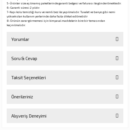
5-Ürünler size açılmamış paketlerinde garanti belgesi ve faturası ile gönderilmektedir.
6-Garanti süresi 2 yıldır.
7-Kapı kolu temizliği kuru ve nemli bez ile yapılmalıdır. Tuvalet ve banyo gibi nemi
yüksek olan kullanım yerlerinde daha fazla dikkat edilmelidir
8-Ürünün zarar görmemesi için kimyasal maddelerin bire bir temasından
kaçınılmalıdır.
Yorumlar
Soru & Cevap
Bu ürüne ilk yorumu siz yapın!
Taksit Seçenekleri
Yorum Yaz
Ürün hakkında henüz soru sorulmamış.
Önerileriniz
Soru Sor
Bu ürünün fiyat bilgisi, resim, ürün açıklamalarında ve diğer
Alışveriş Deneyimi
konularda yetersiz gördüğünüz noktaları öneri formunu kullanarak
tarafımıza iletebilirsiniz.
Görüş ve önerileriniz için teşekkür ederiz.