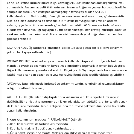
Condi Collection ürünlerinin en büyük özelliği AISI 304 kalite paslanmaz çelikten imal
edilmesidir. Paslanmaz çelik ürünlerin sırrı insan sağlığını ve çevreyi koruyucu özelliğe
sahip olmasıdır. Ürünlerde paslanmaz çeliğin temel çeşidi olan AISI 304
kullanılmaktadır. Bu tür çeliğin özelliği ise suya ve neme yüksek direnç göstermesidir.
rı
Okside olmaz korozyona da dayanıklıdır. Mutfak, banyo gibi ıslak mekânlarda ve
evlerin, iş yerlerin tüm alanlarında güvenle kullanılabilir. 450 dereceye kadar yüksek
oksidasyon dayanıklılığı sağlayan bu tür paslanmaz çelikten ürettiğimiz kapı kolları ve
manları
ev aksesuarlarının mekaniksel direnci ve sürtünmeye dayanıklılığı tahmin edilenden
çok daha fazladır.
ODA KAPI KOLU
(İç kapılarda kullanılan kapı koludur. Sağ veya sol kapı diye bir ayrımı
yoktur, her kapıya kullanılabilir.)
WC KAPI KOLU
(Tuvalet ve banyo kapılarında kullanılan kapı koludur. İçeride bulunan
mandalı sayesinde anahtarların kaybolmasının önüne geçer ve kilitlemeyi kolaylaştırır.
Diğer kullanım amacı güvenlik sebeplidir. Küçük çocuk, Yaşlı veya Hasta bir insan içeride
kaldığında dışarıdan bozuk para veya tornavida ile müdahale edilerek kapı açılabilir.)
(WC Aynalı kapı kolu modelinde sağ ve sol ayrımı vardır, hangi elinizi kullanarak kapıyı
açtığınızı lütfen bildiriniz.)
YALE KAPI KOLU
(Dairelerin dış kapılarında kullanılan kapı kolu tipidir. Oda kapı kolu
değildir. Silindir kilit tipine uygundur. Takım olarak kullanılabildiği gibi tek taraflı olarak
da kullanılabilmektedir. Kapının dışarısında topuz veya çekme bulunuyorsa tek taraflı
olarak kullanılmalıdır.
1-Kapı kolunun ham maddesi ""PASLANMAZ"" Çelik dir.
2-Kapı kolları rozeti ile birlikte verilmektedir.
3-Kapı kolları takım (2 adet) olarak satılmaktadır.
4-Ürün paketi içerisinde Montaj Vidaları, Ara Mil ve Allen Anahtarı mevcuttur.