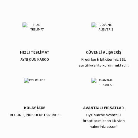
Sitemize ilk yorumu siz yapın!
Ürün resmi kalitesiz, bozuk veya görüntülenemiyor.
Ürün açıklamasında eksik bilgiler bulunuyor.
Deneyimini Paylaş
Ürün bilgilerinde hatalar bulunuyor.
Ürün fiyatı diğer sitelerden daha pahalı.
Bu ürüne benzer farklı alternatifler olmalı.
HIZLI TESLİMAT
GÜVENLİ ALIŞVERİŞ
AYNI GÜN KARGO
Kredi kartı bilgileriniz SSL
sertifikası ile korunmaktadır.
Gönder
KOLAY İADE
AVANTAJLI FIRSATLAR
14 GÜN İÇİNDE ÜCRETSİZ İADE
Üye olarak avantajlı
fırsatlarımızdan ilk sizin
haberiniz olsun!