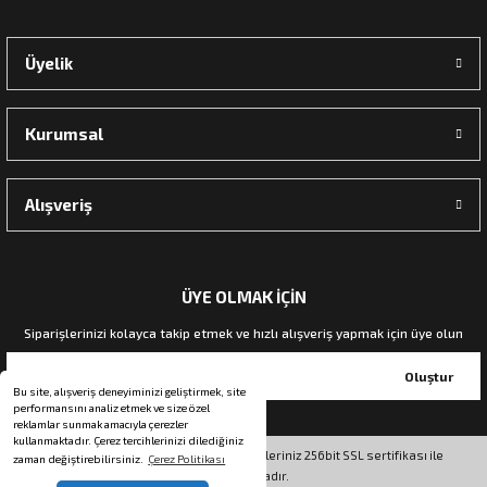
Üyelik
Kurumsal
Alışveriş
ÜYE OLMAK İÇİN
Siparişlerinizi kolayca takip etmek ve hızlı alışveriş yapmak için üye olun
Oluştur
Bu site, alışveriş deneyiminizi geliştirmek, site
performansını analiz etmek ve size özel
reklamlar sunmak amacıyla çerezler
kullanmaktadır. Çerez tercihlerinizi dilediğiniz
© Tüm hakları saklıdır. Kredi kartı bilgileriniz 256bit SSL sertifikası ile
zaman değiştirebilirsiniz.
Çerez Politikası
korunmaktadır.