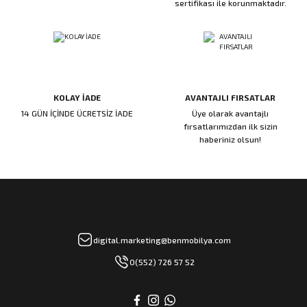
sertifikası ile korunmaktadır.
rı
manları
KOLAY İADE
AVANTAJLI FIRSATLAR
14 GÜN İÇİNDE ÜCRETSİZ İADE
Üye olarak avantajlı
fırsatlarımızdan ilk sizin
haberiniz olsun!
digital.marketing@benmobilya.com
0(552) 726 57 52