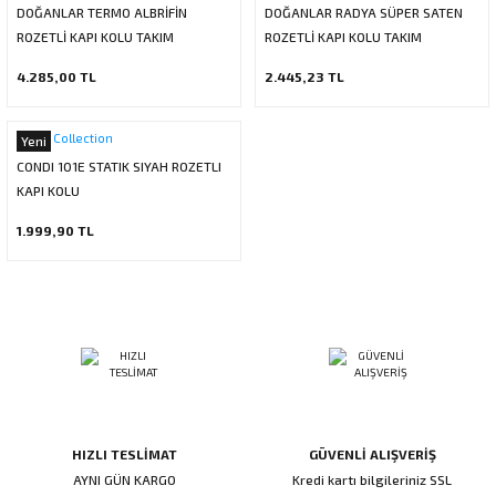
DOĞANLAR TERMO ALBRİFİN
DOĞANLAR RADYA SÜPER SATEN
ı
ar
r
Kapı Rakamları/Yönlendirme
Teknik Malzemeler
Acil Çıkış Kapısı Kilidi
Alüminyum Folyo Bant
Fırçalar
ROZETLİ KAPI KOLU TAKIM
ROZETLİ KAPI KOLU TAKIM
4.285,00 TL
2.445,23 TL
i
Süpürgelik
Kapı Fitili
Silindirli Gömme Kilitler
İskarpela
leri
lik
Kapı Altı Fırça
Gömme Emniyet Kilitleri
Çekiç/Keser
Condi Collection
Yeni
CONDI 101E STATIK SIYAH ROZETLI
Sürgüler
Elektrikli Kapı Karşılıkları
Pense
KAPI KOLU
1.999,90 TL
Ispatula
uarları
ri
Marangoz Rende
ri
e/Ses Stoperi
ı
HIZLI TESLİMAT
GÜVENLİ ALIŞVERİŞ
patıcıları
emleri
AYNI GÜN KARGO
Kredi kartı bilgileriniz SSL