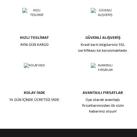
ı
ar
r
Kapı Rakamları/Yönlendirme
Teknik Malzemeler
Acil Çıkış Kapısı Kilidi
Alüminyum Folyo Bant
Fırçalar
i
Süpürgelik
Kapı Fitili
Silindirli Gömme Kilitler
İskarpela
leri
lik
Kapı Altı Fırça
Gömme Emniyet Kilitleri
Çekiç/Keser
HIZLI TESLİMAT
GÜVENLİ ALIŞVERİŞ
AYNI GÜN KARGO
Kredi kartı bilgileriniz SSL
sertifikası ile korunmaktadır.
Sürgüler
Elektrikli Kapı Karşılıkları
Pense
Ispatula
uarları
ri
Marangoz Rende
KOLAY İADE
AVANTAJLI FIRSATLAR
ri
14 GÜN İÇİNDE ÜCRETSİZ İADE
Üye olarak avantajlı
fırsatlarımızdan ilk sizin
haberiniz olsun!
e/Ses Stoperi
ı
patıcıları
emleri