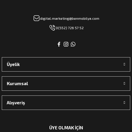
digital.marketing@benmobilya.com
rı
0(552) 726 57 52
manları
Üyelik
Kurumsal
Alışveriş
ÜYE OLMAK İÇİN