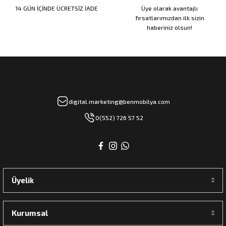
14 GÜN İÇİNDE ÜCRETSİZ İADE
Üye olarak avantajlı
fırsatlarımızdan ilk sizin
haberiniz olsun!
rı
manları
digital.marketing@benmobilya.com
0(552) 726 57 52
Üyelik
Kurumsal