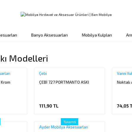
esuarları
Banyo Aksesuarları
Mobilya Kulpları
Ar
skı Modelleri
arları
Çebi
Vanni Ku
ı Krom
ÇEBİ 727 PORTMANTO ASKI
Noktalı
111,90 TL
74,05 
Tükendi
Ayder Mobilya Aksesuarları