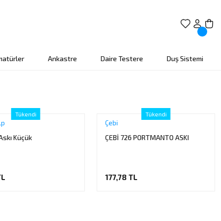
matürler
Ankastre
Daire Testere
Duş Sistemi
Tükendi
Tükendi
lp
Çebi
 Askı Küçük
ÇEBİ 726 PORTMANTO ASKI
TL
177,78 TL