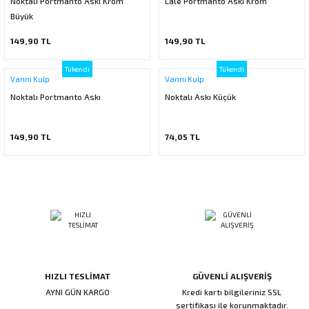
Noktalı Portmanto Askı Krom
Lale Portmanto Askı Krom
ı
ar
r
Büyük
Kapı Rakamları/Yönlendirme
Teknik Malzemeler
Acil Çıkış Kapısı Kilidi
Alüminyum Folyo Bant
Fırçalar
149,90 TL
149,90 TL
i
Süpürgelik
Kapı Fitili
Silindirli Gömme Kilitler
İskarpela
Tükendi
Tükendi
Vanni Kulp
Vanni Kulp
leri
lik
Kapı Altı Fırça
Gömme Emniyet Kilitleri
Çekiç/Keser
Noktalı Portmanto Askı
Noktalı Askı Küçük
Sürgüler
Elektrikli Kapı Karşılıkları
Pense
149,90 TL
74,05 TL
Ispatula
uarları
ri
Marangoz Rende
ri
e/Ses Stoperi
ı
HIZLI TESLİMAT
GÜVENLİ ALIŞVERİŞ
patıcıları
emleri
AYNI GÜN KARGO
Kredi kartı bilgileriniz SSL
sertifikası ile korunmaktadır.