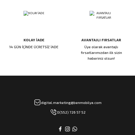
rı
manları
KOLAY İADE
AVANTAJLI FIRSATLAR
14 GÜN İÇİNDE ÜCRETSİZ İADE
Üye olarak avantajlı
fırsatlarımızdan ilk sizin
haberiniz olsun!
digital.marketing@benmobilya.com
0(552) 726 57 52