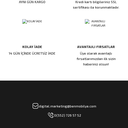
AYNI GÜN KARGO
Kredi kartı bilgileriniz SSL
ı
ar
r
Kapı Rakamları/Yönlendirme
Teknik Malzemeler
Acil Çıkış Kapısı Kilidi
Alüminyum Folyo Bant
Fırçalar
sertifikası ile korunmaktadır.
i
Süpürgelik
Kapı Fitili
Silindirli Gömme Kilitler
İskarpela
leri
lik
Kapı Altı Fırça
Gömme Emniyet Kilitleri
Çekiç/Keser
KOLAY İADE
AVANTAJLI FIRSATLAR
Sürgüler
Elektrikli Kapı Karşılıkları
Pense
14 GÜN İÇİNDE ÜCRETSİZ İADE
Üye olarak avantajlı
fırsatlarımızdan ilk sizin
Ispatula
haberiniz olsun!
uarları
ri
Marangoz Rende
ri
e/Ses Stoperi
ı
digital.marketing@benmobilya.com
0(552) 726 57 52
patıcıları
emleri