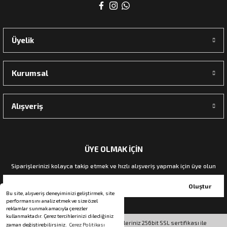
rı
Üyelik
manları
Kurumsal
Alışveriş
ÜYE OLMAK İÇİN
Siparişlerinizi kolayca takip etmek ve hızlı alışveriş yapmak için üye olun
Oluştur
Bu site, alışveriş deneyiminizi geliştirmek, site
performansını analiz etmek ve size özel
reklamlar sunmak amacıyla çerezler
kullanmaktadır. Çerez tercihlerinizi dilediğiniz
© Tüm hakları saklıdır. Kredi kartı bilgileriniz 256bit SSL sertifikası ile
zaman değiştirebilirsiniz.
Çerez Politikası