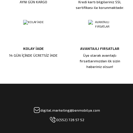
AYNI GÜN KARGO
Kredi kartı bilgileriniz SSL
ı
ar
r
Kapı Rakamları/Yönlendirme
Teknik Malzemeler
Acil Çıkış Kapısı Kilidi
Alüminyum Folyo Bant
Fırçalar
sertifikası ile korunmaktadır.
i
Süpürgelik
Kapı Fitili
Silindirli Gömme Kilitler
İskarpela
leri
lik
Kapı Altı Fırça
Gömme Emniyet Kilitleri
Çekiç/Keser
KOLAY İADE
AVANTAJLI FIRSATLAR
Sürgüler
Elektrikli Kapı Karşılıkları
Pense
14 GÜN İÇİNDE ÜCRETSİZ İADE
Üye olarak avantajlı
fırsatlarımızdan ilk sizin
Ispatula
haberiniz olsun!
uarları
ri
Marangoz Rende
ri
e/Ses Stoperi
ı
digital.marketing@benmobilya.com
0(552) 726 57 52
patıcıları
emleri