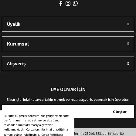
rı
Üyelik
manları
Kurumsal
Alışveriş
ÜYE OLMAK İÇİN
Siparişlerinizi kolayca takip etmek ve hızlı alışveriş yapmak için üye olun
Oluştur
Bu site, alışveriş deneyiminizi geliştirmek, site
performansını analiz etmek ve size özel
reklamlar sunmak amacıyla çerezler
kullanmaktadır. Çerez tercihlerinizi dilediğiniz
© Tüm hakları saklıdır. Kredi kartı bilgileriniz 256bit SSL sertifikası ile
zaman değiştirebilirsiniz.
Çerez Politikası