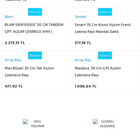
Tükendi
Tükendi
Blum
Samet
BLUM 560F5000C 50 CM TANDEM
Smart 35 Cm Kısmi Açılım Frenli
ÇİFT AÇILIM ÇEKMECE RAYI (
Çekme Rayı Mandal Dahil
MANDAL VE BASAÇ DAHİL )
2.275,15 TL
577,18 TL
Tükendi
Tükendi
Array Ray
Array Ray
Max Bilyeli 35 Cm Tek Açılım
Maxplus 30 Cm Çift Açılım
Çekmece Rayı
Çekmece Rayı
477,92 TL
1.098,64 TL