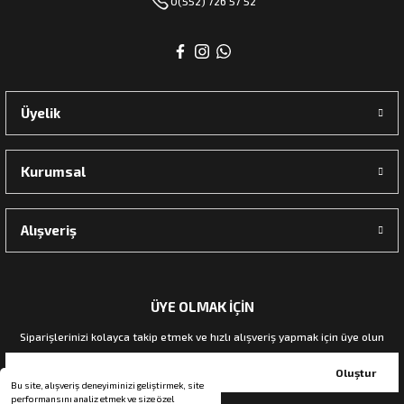
0(552) 726 57 52
Üyelik
Kurumsal
Alışveriş
ÜYE OLMAK İÇİN
Siparişlerinizi kolayca takip etmek ve hızlı alışveriş yapmak için üye olun
Oluştur
Bu site, alışveriş deneyiminizi geliştirmek, site
performansını analiz etmek ve size özel