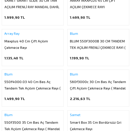
SAMET SMART SLİDE 30 CM TAM
ARRAY MAXPLUS 45 CM ÇİFT
ı
ar
r
AÇILIM FRENLİ RAY MANDAL DAHİL
Kapı Rakamları/Yönlendirme
Teknik Malzemeler
Acil Çıkış Kapısı Kilidi
Alüminyum Folyo Bant
Fırçalar
AÇILIM ÇEKMECE RAYI
1.999,90 TL
1.499,90 TL
i
Süpürgelik
Kapı Fitili
Silindirli Gömme Kilitler
İskarpela
Array Ray
Blum
leri
lik
Kapı Altı Fırça
Gömme Emniyet Kilitleri
Çekiç/Keser
Maxplus 40 Cm Çift Açılım
BLUM 550F3000B 30 CM TANDEM
Çekmece Rayı
TEK AÇILIM FRENLİ ÇEKMECE RAYI (
Sürgüler
Elektrikli Kapı Karşılıkları
Pense
MANDAL DAHİL )
1.135,40 TL
1.199,90 TL
Ispatula
Blum
Blum
uarları
ri
Marangoz Rende
550f4000.03 40 Cm Bas Aç
560f3000c 30 Cm Bas Aç Tandem
Tandem Tek Açılım Çekmece Rayı (
Çift Açılım Çekmece Rayı ( Mandal
ri
Mandal Ve Basaç Dahil )
Ve Basaç Dahil )
1.499,90 TL
2.216,63 TL
e/Ses Stoperi
ı
Blum
Samet
patıcıları
emleri
550f3500 35 Cm Bas Aç Tandem
Smart Box 35 Cm Bordürsüz Gri
Tek Açılım Çekmece Rayı ( Mandal
Çekmece Rayı