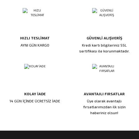
ı
ar
r
Kapı Rakamları/Yönlendirme
Teknik Malzemeler
Acil Çıkış Kapısı Kilidi
Alüminyum Folyo Bant
Fırçalar
i
Süpürgelik
Kapı Fitili
Silindirli Gömme Kilitler
İskarpela
leri
lik
Kapı Altı Fırça
Gömme Emniyet Kilitleri
Çekiç/Keser
HIZLI TESLİMAT
GÜVENLİ ALIŞVERİŞ
AYNI GÜN KARGO
Kredi kartı bilgileriniz SSL
sertifikası ile korunmaktadır.
Sürgüler
Elektrikli Kapı Karşılıkları
Pense
Ispatula
uarları
ri
Marangoz Rende
KOLAY İADE
AVANTAJLI FIRSATLAR
ri
14 GÜN İÇİNDE ÜCRETSİZ İADE
Üye olarak avantajlı
fırsatlarımızdan ilk sizin
haberiniz olsun!
e/Ses Stoperi
ı
patıcıları
emleri