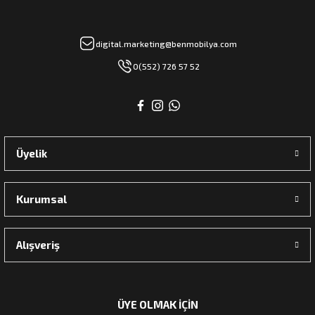
digital.marketing@benmobilya.com
rı
0(552) 726 57 52
manları
Üyelik
Kurumsal
Alışveriş
ÜYE OLMAK İÇİN