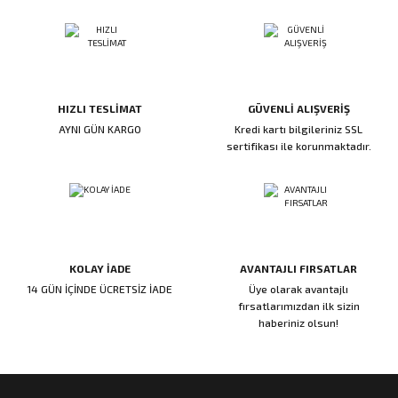
ı
ar
r
Kapı Rakamları/Yönlendirme
Teknik Malzemeler
Acil Çıkış Kapısı Kilidi
Alüminyum Folyo Bant
Fırçalar
i
Süpürgelik
Kapı Fitili
Silindirli Gömme Kilitler
İskarpela
leri
lik
Kapı Altı Fırça
Gömme Emniyet Kilitleri
Çekiç/Keser
HIZLI TESLİMAT
GÜVENLİ ALIŞVERİŞ
AYNI GÜN KARGO
Kredi kartı bilgileriniz SSL
sertifikası ile korunmaktadır.
Sürgüler
Elektrikli Kapı Karşılıkları
Pense
Ispatula
uarları
ri
Marangoz Rende
KOLAY İADE
AVANTAJLI FIRSATLAR
ri
14 GÜN İÇİNDE ÜCRETSİZ İADE
Üye olarak avantajlı
fırsatlarımızdan ilk sizin
haberiniz olsun!
e/Ses Stoperi
ı
patıcıları
emleri