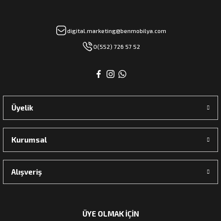
digital.marketing@benmobilya.com
rı
0(552) 726 57 52
manları
Üyelik
Kurumsal
Alışveriş
ÜYE OLMAK İÇİN