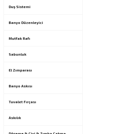
Duş Sistemi
Banyo Düzenleyici
Mutfak Rafı
Sabunluk
El Zımparası
Banyo Askısı
Tuvalet Fırçası
Askılık
Döşeme & Çivi & Zımba Çakma