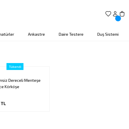
matürler
Ankastre
Daire Testere
Duş Sistemi
Tükendi
ensiz Dereceli Menteşe
ce Körköşe
 TL