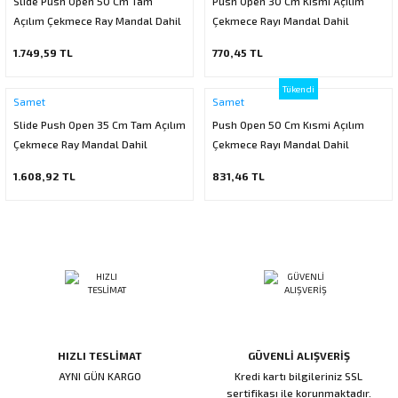
Slide Push Open 50 Cm Tam
Push Open 30 Cm Kısmi Açılım
ı
ar
r
Açılım Çekmece Ray Mandal Dahil
Kapı Rakamları/Yönlendirme
Teknik Malzemeler
Acil Çıkış Kapısı Kilidi
Alüminyum Folyo Bant
Fırçalar
Çekmece Rayı Mandal Dahil
1.749,59 TL
770,45 TL
i
Süpürgelik
Kapı Fitili
Silindirli Gömme Kilitler
İskarpela
Tükendi
Samet
Samet
leri
lik
Kapı Altı Fırça
Gömme Emniyet Kilitleri
Çekiç/Keser
Slide Push Open 35 Cm Tam Açılım
Push Open 50 Cm Kısmi Açılım
Çekmece Ray Mandal Dahil
Çekmece Rayı Mandal Dahil
Sürgüler
Elektrikli Kapı Karşılıkları
Pense
1.608,92 TL
831,46 TL
Ispatula
uarları
ri
Marangoz Rende
ri
e/Ses Stoperi
ı
HIZLI TESLİMAT
GÜVENLİ ALIŞVERİŞ
patıcıları
emleri
AYNI GÜN KARGO
Kredi kartı bilgileriniz SSL
sertifikası ile korunmaktadır.