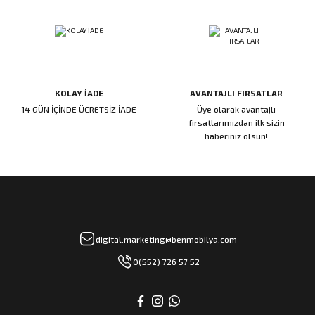
rı
manları
KOLAY İADE
AVANTAJLI FIRSATLAR
14 GÜN İÇİNDE ÜCRETSİZ İADE
Üye olarak avantajlı
fırsatlarımızdan ilk sizin
haberiniz olsun!
digital.marketing@benmobilya.com
0(552) 726 57 52