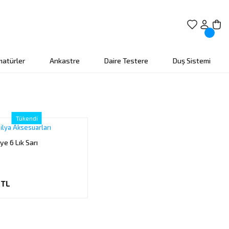
matürler
Ankastre
Daire Testere
Duş Sistemi
Tükendi
lya Aksesuarları
e 6 Lık Sarı
 TL