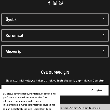
rı
Üyelik
manları
Kurumsal
Alışveriş
ÜYE OLMAK İÇİN
Siparişlerinizi kolayca takip etmek ve hızlı alışveriş yapmak için üye olun
Oluştur
Bu site, alışveriş deneyiminizi geliştirmek, site
performansını analiz etmek ve size özel
reklamlar sunmak amacıyla çerezler
kullanmaktadır. Çerez tercihlerinizi dilediğiniz
© Tüm hakları saklıdır. Kredi kartı bilgileriniz 256bit SSL sertifikası ile
zaman değiştirebilirsiniz.
Çerez Politikası