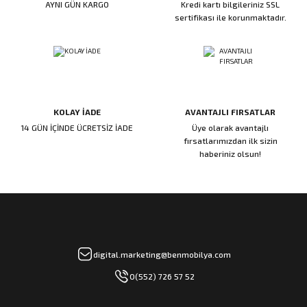
AYNI GÜN KARGO
Kredi kartı bilgileriniz SSL
ı
ar
r
Kapı Rakamları/Yönlendirme
Teknik Malzemeler
Acil Çıkış Kapısı Kilidi
Alüminyum Folyo Bant
Fırçalar
sertifikası ile korunmaktadır.
i
Süpürgelik
Kapı Fitili
Silindirli Gömme Kilitler
İskarpela
leri
lik
Kapı Altı Fırça
Gömme Emniyet Kilitleri
Çekiç/Keser
KOLAY İADE
AVANTAJLI FIRSATLAR
Sürgüler
Elektrikli Kapı Karşılıkları
Pense
14 GÜN İÇİNDE ÜCRETSİZ İADE
Üye olarak avantajlı
fırsatlarımızdan ilk sizin
Ispatula
haberiniz olsun!
uarları
ri
Marangoz Rende
ri
e/Ses Stoperi
ı
digital.marketing@benmobilya.com
0(552) 726 57 52
patıcıları
emleri