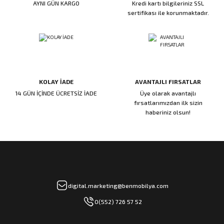
AYNI GÜN KARGO
Kredi kartı bilgileriniz SSL
ı
ar
r
Kapı Rakamları/Yönlendirme
Teknik Malzemeler
Acil Çıkış Kapısı Kilidi
Alüminyum Folyo Bant
Fırçalar
sertifikası ile korunmaktadır.
i
Süpürgelik
Kapı Fitili
Silindirli Gömme Kilitler
İskarpela
leri
lik
Kapı Altı Fırça
Gömme Emniyet Kilitleri
Çekiç/Keser
KOLAY İADE
AVANTAJLI FIRSATLAR
Sürgüler
Elektrikli Kapı Karşılıkları
Pense
14 GÜN İÇİNDE ÜCRETSİZ İADE
Üye olarak avantajlı
fırsatlarımızdan ilk sizin
Ispatula
haberiniz olsun!
uarları
ri
Marangoz Rende
ri
e/Ses Stoperi
ı
digital.marketing@benmobilya.com
0(552) 726 57 52
patıcıları
emleri