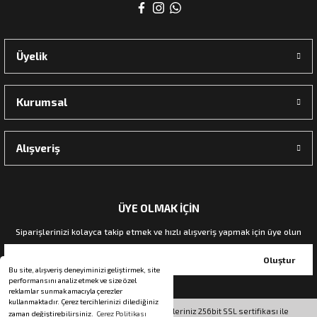
rı
Üyelik
manları
Kurumsal
Alışveriş
ÜYE OLMAK İÇİN
Siparişlerinizi kolayca takip etmek ve hızlı alışveriş yapmak için üye olun
Oluştur
Bu site, alışveriş deneyiminizi geliştirmek, site
performansını analiz etmek ve size özel
reklamlar sunmak amacıyla çerezler
kullanmaktadır. Çerez tercihlerinizi dilediğiniz
© Tüm hakları saklıdır. Kredi kartı bilgileriniz 256bit SSL sertifikası ile
zaman değiştirebilirsiniz.
Çerez Politikası