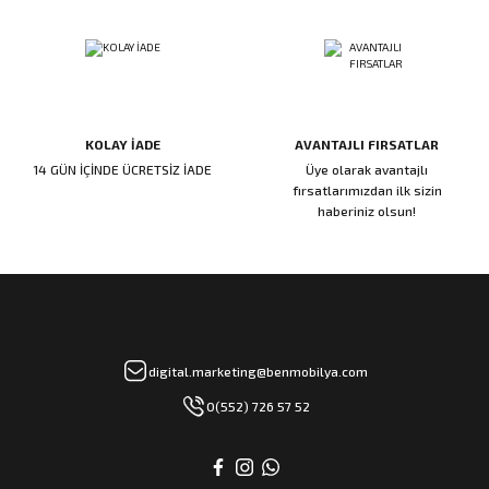
rı
manları
KOLAY İADE
AVANTAJLI FIRSATLAR
14 GÜN İÇİNDE ÜCRETSİZ İADE
Üye olarak avantajlı
fırsatlarımızdan ilk sizin
haberiniz olsun!
digital.marketing@benmobilya.com
0(552) 726 57 52