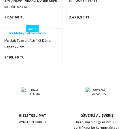
3/4 AHŞAP TABANLI DÖNER SEPET
3/4 DONER SEPET
ı
ar
r
MODÜL 42 CM
Kapı Rakamları/Yönlendirme
Teknik Malzemeler
Acil Çıkış Kapısı Kilidi
Alüminyum Folyo Bant
Fırçalar
5.047,68 TL
2.499,90 TL
i
Süpürgelik
Kapı Fitili
Silindirli Gömme Kilitler
İskarpela
Tükendi
Huzur Mobilya Aksesuarları
leri
lik
Kapı Altı Fırça
Gömme Emniyet Kilitleri
Çekiç/Keser
Mutfak Tezgah Altı 1/2 Döner
Sepet 74 cm
Sürgüler
Elektrikli Kapı Karşılıkları
Pense
2.199,90 TL
Ispatula
uarları
ri
Marangoz Rende
ri
e/Ses Stoperi
ı
HIZLI TESLİMAT
GÜVENLİ ALIŞVERİŞ
patıcıları
emleri
AYNI GÜN KARGO
Kredi kartı bilgileriniz SSL
sertifikası ile korunmaktadır.