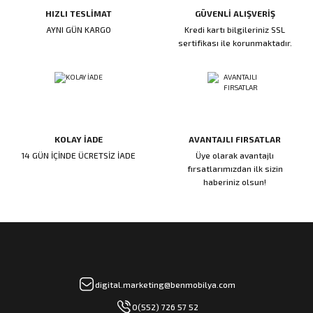
HIZLI TESLİMAT
GÜVENLİ ALIŞVERİŞ
ı
ar
r
Kapı Rakamları/Yönlendirme
Teknik Malzemeler
Acil Çıkış Kapısı Kilidi
Alüminyum Folyo Bant
Fırçalar
AYNI GÜN KARGO
Kredi kartı bilgileriniz SSL
sertifikası ile korunmaktadır.
i
Süpürgelik
Kapı Fitili
Silindirli Gömme Kilitler
İskarpela
leri
lik
Kapı Altı Fırça
Gömme Emniyet Kilitleri
Çekiç/Keser
Sürgüler
Elektrikli Kapı Karşılıkları
Pense
KOLAY İADE
AVANTAJLI FIRSATLAR
Ispatula
14 GÜN İÇİNDE ÜCRETSİZ İADE
Üye olarak avantajlı
fırsatlarımızdan ilk sizin
haberiniz olsun!
uarları
ri
Marangoz Rende
ri
e/Ses Stoperi
ı
digital.marketing@benmobilya.com
patıcıları
emleri
0(552) 726 57 52