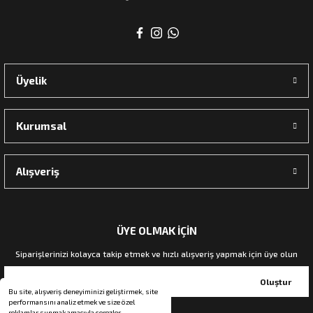
rı
Üyelik
manları
Kurumsal
Alışveriş
ÜYE OLMAK İÇİN
Siparişlerinizi kolayca takip etmek ve hızlı alışveriş yapmak için üye olun
Oluştur
Bu site, alışveriş deneyiminizi geliştirmek, site
performansını analiz etmek ve size özel
reklamlar sunmak amacıyla çerezler