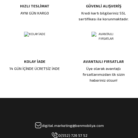
HIZLI TESLİMAT
GÜVENLİ ALIŞVERİŞ
ı
ar
r
Kapı Rakamları/Yönlendirme
Teknik Malzemeler
Acil Çıkış Kapısı Kilidi
Alüminyum Folyo Bant
Fırçalar
AYNI GÜN KARGO
Kredi kartı bilgileriniz SSL
sertifikası ile korunmaktadır.
i
Süpürgelik
Kapı Fitili
Silindirli Gömme Kilitler
İskarpela
leri
lik
Kapı Altı Fırça
Gömme Emniyet Kilitleri
Çekiç/Keser
Sürgüler
Elektrikli Kapı Karşılıkları
Pense
KOLAY İADE
AVANTAJLI FIRSATLAR
Ispatula
14 GÜN İÇİNDE ÜCRETSİZ İADE
Üye olarak avantajlı
fırsatlarımızdan ilk sizin
haberiniz olsun!
uarları
ri
Marangoz Rende
ri
e/Ses Stoperi
ı
digital.marketing@benmobilya.com
patıcıları
emleri
0(552) 726 57 52