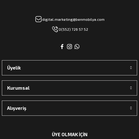
digital.marketing@benmobilya.com
rı
0(552) 726 57 52
manları
Üyelik
Kurumsal
Alışveriş
ÜYE OLMAK İÇİN