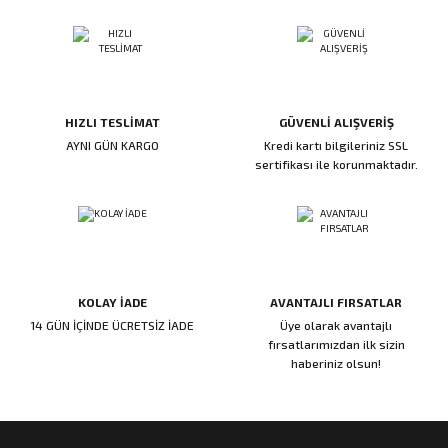
ı
ar
r
Kapı Rakamları/Yönlendirme
Teknik Malzemeler
Acil Çıkış Kapısı Kilidi
Alüminyum Folyo Bant
Fırçalar
i
Süpürgelik
Kapı Fitili
Silindirli Gömme Kilitler
İskarpela
leri
lik
Kapı Altı Fırça
Gömme Emniyet Kilitleri
Çekiç/Keser
HIZLI TESLİMAT
GÜVENLİ ALIŞVERİŞ
AYNI GÜN KARGO
Kredi kartı bilgileriniz SSL
sertifikası ile korunmaktadır.
Sürgüler
Elektrikli Kapı Karşılıkları
Pense
Ispatula
uarları
ri
Marangoz Rende
KOLAY İADE
AVANTAJLI FIRSATLAR
ri
14 GÜN İÇİNDE ÜCRETSİZ İADE
Üye olarak avantajlı
fırsatlarımızdan ilk sizin
haberiniz olsun!
e/Ses Stoperi
ı
patıcıları
emleri