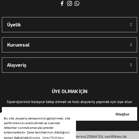
rı
Üyelik
manları
Kurumsal
Alışveriş
ÜYE OLMAK İÇİN
Siparişlerinizi kolayca takip etmek ve hızlı alışveriş yapmak için üye olun
Oluştur
Bu site, alışveriş deneyiminizi geliştirmek, site
performansını analiz etmek ve size özel
reklamlar sunmak amacıyla çerezler
kullanmaktadır. Çerez tercihlerinizi dilediğiniz
© Tüm hakları saklıdır. Kredi kartı bilgileriniz 256bit SSL sertifikası ile
zaman değiştirebilirsiniz.
Çerez Politikası