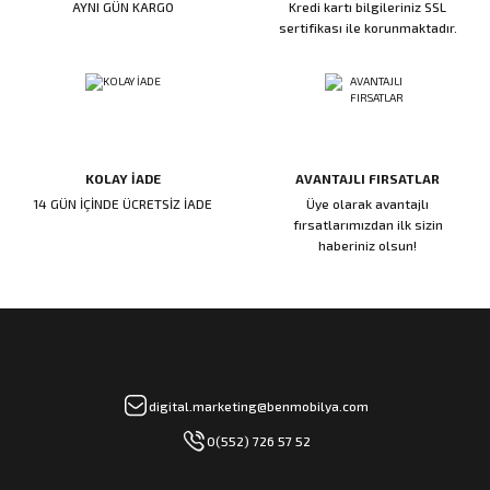
AYNI GÜN KARGO
Kredi kartı bilgileriniz SSL
ı
ar
r
Kapı Rakamları/Yönlendirme
Teknik Malzemeler
Acil Çıkış Kapısı Kilidi
Alüminyum Folyo Bant
Fırçalar
sertifikası ile korunmaktadır.
i
Süpürgelik
Kapı Fitili
Silindirli Gömme Kilitler
İskarpela
leri
lik
Kapı Altı Fırça
Gömme Emniyet Kilitleri
Çekiç/Keser
KOLAY İADE
AVANTAJLI FIRSATLAR
Sürgüler
Elektrikli Kapı Karşılıkları
Pense
14 GÜN İÇİNDE ÜCRETSİZ İADE
Üye olarak avantajlı
fırsatlarımızdan ilk sizin
Ispatula
haberiniz olsun!
uarları
ri
Marangoz Rende
ri
e/Ses Stoperi
ı
digital.marketing@benmobilya.com
0(552) 726 57 52
patıcıları
emleri