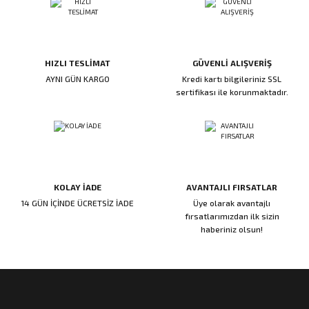
rı
HIZLI TESLİMAT
GÜVENLİ ALIŞVERİŞ
manları
AYNI GÜN KARGO
Kredi kartı bilgileriniz SSL
sertifikası ile korunmaktadır.
KOLAY İADE
AVANTAJLI FIRSATLAR
14 GÜN İÇİNDE ÜCRETSİZ İADE
Üye olarak avantajlı
fırsatlarımızdan ilk sizin
haberiniz olsun!