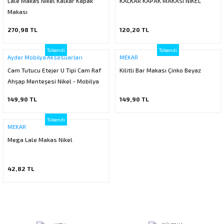
Lale Makas Nikel Kalkar Kapak
KALKAR KAPAK MAKASI NİKEL
ı
ar
r
Makası
Kapı Rakamları/Yönlendirme
Teknik Malzemeler
Acil Çıkış Kapısı Kilidi
Alüminyum Folyo Bant
Fırçalar
270,98 TL
120,20 TL
i
Süpürgelik
Kapı Fitili
Silindirli Gömme Kilitler
İskarpela
Tükendi
Tükendi
Ayder Mobilya Aksesuarları
MEKAR
leri
lik
Kapı Altı Fırça
Gömme Emniyet Kilitleri
Çekiç/Keser
Cam Tutucu Etejer U Tipi Cam Raf
Kilitli Bar Makası Çinko Beyaz
Ahşap Menteşesi Nikel - Mobilya
Sürgüler
Elektrikli Kapı Karşılıkları
Pense
Menteşeleri - Gri
149,90 TL
149,90 TL
Ispatula
Tükendi
MEKAR
uarları
ri
Marangoz Rende
Mega Lale Makas Nikel
ri
42,82 TL
e/Ses Stoperi
ı
patıcıları
emleri