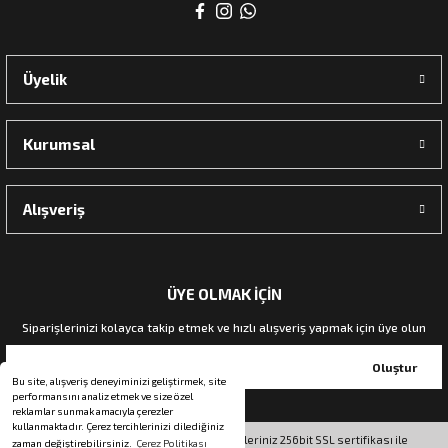
rı
Üyelik
manları
Kurumsal
Alışveriş
ÜYE OLMAK İÇİN
Siparişlerinizi kolayca takip etmek ve hızlı alışveriş yapmak için üye olun
Oluştur
Bu site, alışveriş deneyiminizi geliştirmek, site
performansını analiz etmek ve size özel
reklamlar sunmak amacıyla çerezler
kullanmaktadır. Çerez tercihlerinizi dilediğiniz
© Tüm hakları saklıdır. Kredi kartı bilgileriniz 256bit SSL sertifikası ile
zaman değiştirebilirsiniz.
Çerez Politikası