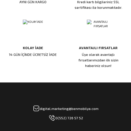
AYNI GÜN KARGO
Kredi kartı bilgileriniz SSL
ı
ar
r
Kapı Rakamları/Yönlendirme
Teknik Malzemeler
Acil Çıkış Kapısı Kilidi
Alüminyum Folyo Bant
Fırçalar
sertifikası ile korunmaktadır.
i
Süpürgelik
Kapı Fitili
Silindirli Gömme Kilitler
İskarpela
leri
lik
Kapı Altı Fırça
Gömme Emniyet Kilitleri
Çekiç/Keser
KOLAY İADE
AVANTAJLI FIRSATLAR
Sürgüler
Elektrikli Kapı Karşılıkları
Pense
14 GÜN İÇİNDE ÜCRETSİZ İADE
Üye olarak avantajlı
fırsatlarımızdan ilk sizin
Ispatula
haberiniz olsun!
uarları
ri
Marangoz Rende
ri
e/Ses Stoperi
ı
digital.marketing@benmobilya.com
0(552) 726 57 52
patıcıları
emleri