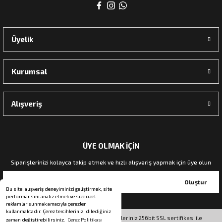
rı
Üyelik
manları
Kurumsal
Alışveriş
ÜYE OLMAK İÇİN
Siparişlerinizi kolayca takip etmek ve hızlı alışveriş yapmak için üye olun
Oluştur
Bu site, alışveriş deneyiminizi geliştirmek, site
performansını analiz etmek ve size özel
reklamlar sunmak amacıyla çerezler
kullanmaktadır. Çerez tercihlerinizi dilediğiniz
© Tüm hakları saklıdır. Kredi kartı bilgileriniz 256bit SSL sertifikası ile
zaman değiştirebilirsiniz.
Çerez Politikası