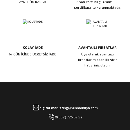
AYNI GÜN KARGO
Kredi kartı bilgileriniz SSL
ı
ar
r
Kapı Rakamları/Yönlendirme
Teknik Malzemeler
Acil Çıkış Kapısı Kilidi
Alüminyum Folyo Bant
Fırçalar
sertifikası ile korunmaktadır.
i
Süpürgelik
Kapı Fitili
Silindirli Gömme Kilitler
İskarpela
leri
lik
Kapı Altı Fırça
Gömme Emniyet Kilitleri
Çekiç/Keser
KOLAY İADE
AVANTAJLI FIRSATLAR
Sürgüler
Elektrikli Kapı Karşılıkları
Pense
14 GÜN İÇİNDE ÜCRETSİZ İADE
Üye olarak avantajlı
fırsatlarımızdan ilk sizin
Ispatula
haberiniz olsun!
uarları
ri
Marangoz Rende
ri
e/Ses Stoperi
ı
digital.marketing@benmobilya.com
0(552) 726 57 52
patıcıları
emleri