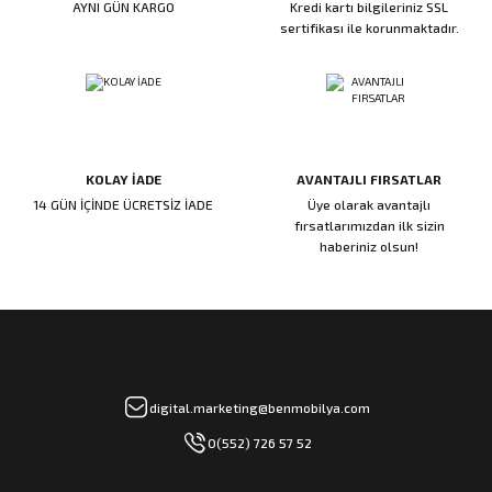
AYNI GÜN KARGO
Kredi kartı bilgileriniz SSL
ı
ar
r
Kapı Rakamları/Yönlendirme
Teknik Malzemeler
Acil Çıkış Kapısı Kilidi
Alüminyum Folyo Bant
Fırçalar
sertifikası ile korunmaktadır.
i
Süpürgelik
Kapı Fitili
Silindirli Gömme Kilitler
İskarpela
leri
lik
Kapı Altı Fırça
Gömme Emniyet Kilitleri
Çekiç/Keser
KOLAY İADE
AVANTAJLI FIRSATLAR
Sürgüler
Elektrikli Kapı Karşılıkları
Pense
14 GÜN İÇİNDE ÜCRETSİZ İADE
Üye olarak avantajlı
fırsatlarımızdan ilk sizin
Ispatula
haberiniz olsun!
uarları
ri
Marangoz Rende
ri
e/Ses Stoperi
ı
digital.marketing@benmobilya.com
0(552) 726 57 52
patıcıları
emleri