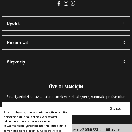
rı
Üyelik
manları
Kurumsal
Alışveriş
ÜYE OLMAK İÇİN
Siparişlerinizi kolayca takip etmek ve hızlı alışveriş yapmak için üye olun
Oluştur
Bu site, alışveriş deneyiminizi geliştirmek, site
performansını analiz etmek ve size özel
reklamlar sunmak amacıyla çerezler
kullanmaktadır. Çerez tercihlerinizi dilediğiniz
© Tüm hakları saklıdır. Kredi kartı bilgileriniz 256bit SSL sertifikası ile
zaman değiştirebilirsiniz.
Çerez Politikası