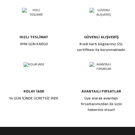
ı
ar
r
Kapı Rakamları/Yönlendirme
Teknik Malzemeler
Acil Çıkış Kapısı Kilidi
Alüminyum Folyo Bant
Fırçalar
i
Süpürgelik
Kapı Fitili
Silindirli Gömme Kilitler
İskarpela
leri
lik
Kapı Altı Fırça
Gömme Emniyet Kilitleri
Çekiç/Keser
HIZLI TESLİMAT
GÜVENLİ ALIŞVERİŞ
AYNI GÜN KARGO
Kredi kartı bilgileriniz SSL
sertifikası ile korunmaktadır.
Sürgüler
Elektrikli Kapı Karşılıkları
Pense
Ispatula
uarları
ri
Marangoz Rende
KOLAY İADE
AVANTAJLI FIRSATLAR
ri
14 GÜN İÇİNDE ÜCRETSİZ İADE
Üye olarak avantajlı
fırsatlarımızdan ilk sizin
haberiniz olsun!
e/Ses Stoperi
ı
patıcıları
emleri