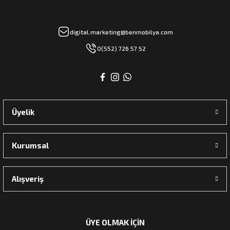
digital.marketing@benmobilya.com
rı
0(552) 726 57 52
manları
Üyelik
Kurumsal
Alışveriş
ÜYE OLMAK İÇİN