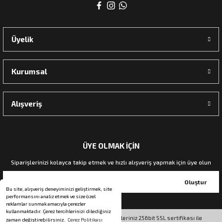
rı
Üyelik
manları
Kurumsal
Alışveriş
ÜYE OLMAK İÇİN
Siparişlerinizi kolayca takip etmek ve hızlı alışveriş yapmak için üye olun
Oluştur
Bu site, alışveriş deneyiminizi geliştirmek, site
performansını analiz etmek ve size özel
reklamlar sunmak amacıyla çerezler
kullanmaktadır. Çerez tercihlerinizi dilediğiniz
© Tüm hakları saklıdır. Kredi kartı bilgileriniz 256bit SSL sertifikası ile
zaman değiştirebilirsiniz.
Çerez Politikası