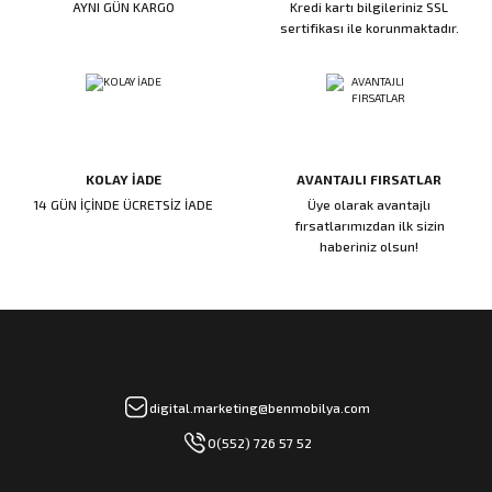
AYNI GÜN KARGO
Kredi kartı bilgileriniz SSL
ı
ar
r
Kapı Rakamları/Yönlendirme
Teknik Malzemeler
Acil Çıkış Kapısı Kilidi
Alüminyum Folyo Bant
Fırçalar
sertifikası ile korunmaktadır.
i
Süpürgelik
Kapı Fitili
Silindirli Gömme Kilitler
İskarpela
leri
lik
Kapı Altı Fırça
Gömme Emniyet Kilitleri
Çekiç/Keser
KOLAY İADE
AVANTAJLI FIRSATLAR
Sürgüler
Elektrikli Kapı Karşılıkları
Pense
14 GÜN İÇİNDE ÜCRETSİZ İADE
Üye olarak avantajlı
fırsatlarımızdan ilk sizin
Ispatula
haberiniz olsun!
uarları
ri
Marangoz Rende
ri
e/Ses Stoperi
ı
digital.marketing@benmobilya.com
0(552) 726 57 52
patıcıları
emleri