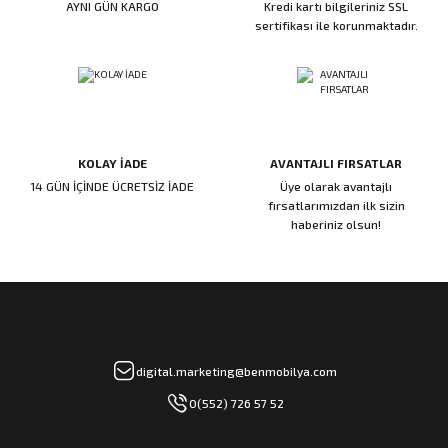
AYNI GÜN KARGO
Kredi kartı bilgileriniz SSL
ı
ar
r
Kapı Rakamları/Yönlendirme
Teknik Malzemeler
Acil Çıkış Kapısı Kilidi
Alüminyum Folyo Bant
Fırçalar
sertifikası ile korunmaktadır.
i
Süpürgelik
Kapı Fitili
Silindirli Gömme Kilitler
İskarpela
leri
lik
Kapı Altı Fırça
Gömme Emniyet Kilitleri
Çekiç/Keser
KOLAY İADE
AVANTAJLI FIRSATLAR
Sürgüler
Elektrikli Kapı Karşılıkları
Pense
14 GÜN İÇİNDE ÜCRETSİZ İADE
Üye olarak avantajlı
fırsatlarımızdan ilk sizin
Ispatula
haberiniz olsun!
uarları
ri
Marangoz Rende
ri
e/Ses Stoperi
ı
digital.marketing@benmobilya.com
0(552) 726 57 52
patıcıları
emleri