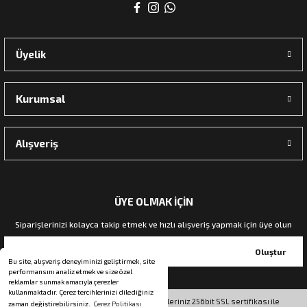
rı
Üyelik
manları
Kurumsal
Alışveriş
ÜYE OLMAK İÇİN
Siparişlerinizi kolayca takip etmek ve hızlı alışveriş yapmak için üye olun
Oluştur
Bu site, alışveriş deneyiminizi geliştirmek, site
performansını analiz etmek ve size özel
reklamlar sunmak amacıyla çerezler
kullanmaktadır. Çerez tercihlerinizi dilediğiniz
© Tüm hakları saklıdır. Kredi kartı bilgileriniz 256bit SSL sertifikası ile
zaman değiştirebilirsiniz.
Çerez Politikası