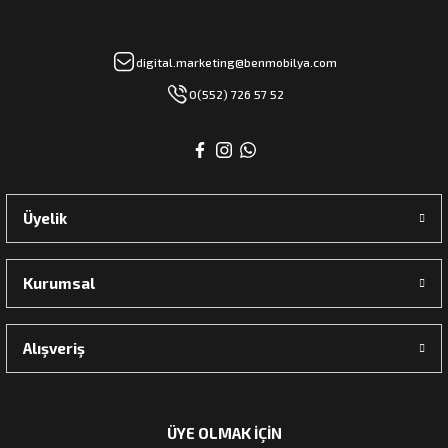
digital.marketing@benmobilya.com
rı
0(552) 726 57 52
manları
Üyelik
Kurumsal
Alışveriş
ÜYE OLMAK İÇİN