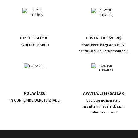
ı
ar
r
Kapı Rakamları/Yönlendirme
Teknik Malzemeler
Acil Çıkış Kapısı Kilidi
Alüminyum Folyo Bant
Fırçalar
i
Süpürgelik
Kapı Fitili
Silindirli Gömme Kilitler
İskarpela
leri
lik
Kapı Altı Fırça
Gömme Emniyet Kilitleri
Çekiç/Keser
HIZLI TESLİMAT
GÜVENLİ ALIŞVERİŞ
AYNI GÜN KARGO
Kredi kartı bilgileriniz SSL
sertifikası ile korunmaktadır.
Sürgüler
Elektrikli Kapı Karşılıkları
Pense
Ispatula
uarları
ri
Marangoz Rende
KOLAY İADE
AVANTAJLI FIRSATLAR
ri
14 GÜN İÇİNDE ÜCRETSİZ İADE
Üye olarak avantajlı
fırsatlarımızdan ilk sizin
haberiniz olsun!
e/Ses Stoperi
ı
patıcıları
emleri