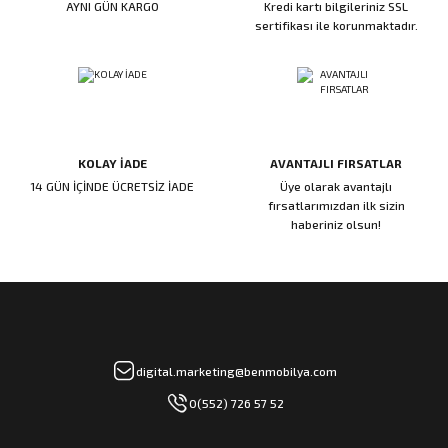
AYNI GÜN KARGO
Kredi kartı bilgileriniz SSL
ı
ar
r
Kapı Rakamları/Yönlendirme
Teknik Malzemeler
Acil Çıkış Kapısı Kilidi
Alüminyum Folyo Bant
Fırçalar
sertifikası ile korunmaktadır.
i
Süpürgelik
Kapı Fitili
Silindirli Gömme Kilitler
İskarpela
leri
lik
Kapı Altı Fırça
Gömme Emniyet Kilitleri
Çekiç/Keser
KOLAY İADE
AVANTAJLI FIRSATLAR
Sürgüler
Elektrikli Kapı Karşılıkları
Pense
14 GÜN İÇİNDE ÜCRETSİZ İADE
Üye olarak avantajlı
fırsatlarımızdan ilk sizin
Ispatula
haberiniz olsun!
uarları
ri
Marangoz Rende
ri
e/Ses Stoperi
ı
digital.marketing@benmobilya.com
0(552) 726 57 52
patıcıları
emleri