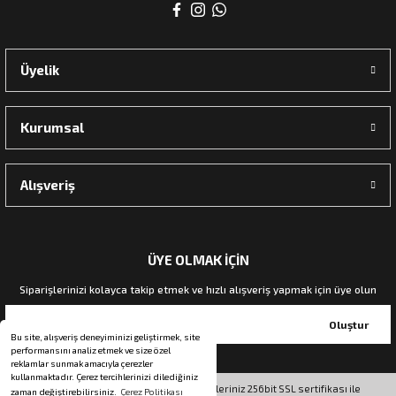
rı
Üyelik
manları
Kurumsal
Alışveriş
ÜYE OLMAK İÇİN
Siparişlerinizi kolayca takip etmek ve hızlı alışveriş yapmak için üye olun
Oluştur
Bu site, alışveriş deneyiminizi geliştirmek, site
performansını analiz etmek ve size özel
reklamlar sunmak amacıyla çerezler
kullanmaktadır. Çerez tercihlerinizi dilediğiniz
© Tüm hakları saklıdır. Kredi kartı bilgileriniz 256bit SSL sertifikası ile
zaman değiştirebilirsiniz.
Çerez Politikası