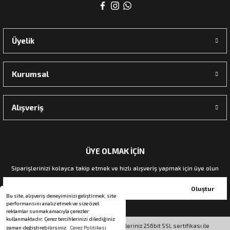
rı
Üyelik
manları
Kurumsal
Alışveriş
ÜYE OLMAK İÇİN
Siparişlerinizi kolayca takip etmek ve hızlı alışveriş yapmak için üye olun
Oluştur
Bu site, alışveriş deneyiminizi geliştirmek, site
performansını analiz etmek ve size özel
reklamlar sunmak amacıyla çerezler
kullanmaktadır. Çerez tercihlerinizi dilediğiniz
© Tüm hakları saklıdır. Kredi kartı bilgileriniz 256bit SSL sertifikası ile
zaman değiştirebilirsiniz.
Çerez Politikası