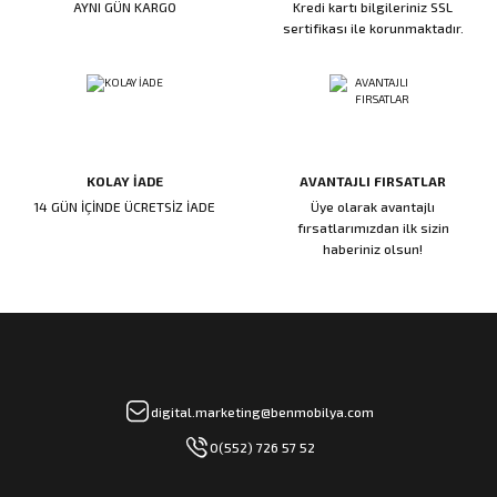
AYNI GÜN KARGO
Kredi kartı bilgileriniz SSL
ı
ar
r
Kapı Rakamları/Yönlendirme
Teknik Malzemeler
Acil Çıkış Kapısı Kilidi
Alüminyum Folyo Bant
Fırçalar
sertifikası ile korunmaktadır.
i
Süpürgelik
Kapı Fitili
Silindirli Gömme Kilitler
İskarpela
leri
lik
Kapı Altı Fırça
Gömme Emniyet Kilitleri
Çekiç/Keser
KOLAY İADE
AVANTAJLI FIRSATLAR
Sürgüler
Elektrikli Kapı Karşılıkları
Pense
14 GÜN İÇİNDE ÜCRETSİZ İADE
Üye olarak avantajlı
fırsatlarımızdan ilk sizin
Ispatula
haberiniz olsun!
uarları
ri
Marangoz Rende
ri
e/Ses Stoperi
ı
digital.marketing@benmobilya.com
0(552) 726 57 52
patıcıları
emleri