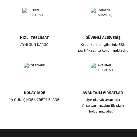
ı
ar
r
Kapı Rakamları/Yönlendirme
Teknik Malzemeler
Acil Çıkış Kapısı Kilidi
Alüminyum Folyo Bant
Fırçalar
i
Süpürgelik
Kapı Fitili
Silindirli Gömme Kilitler
İskarpela
leri
lik
Kapı Altı Fırça
Gömme Emniyet Kilitleri
Çekiç/Keser
HIZLI TESLİMAT
GÜVENLİ ALIŞVERİŞ
AYNI GÜN KARGO
Kredi kartı bilgileriniz SSL
sertifikası ile korunmaktadır.
Sürgüler
Elektrikli Kapı Karşılıkları
Pense
Ispatula
uarları
ri
Marangoz Rende
KOLAY İADE
AVANTAJLI FIRSATLAR
ri
14 GÜN İÇİNDE ÜCRETSİZ İADE
Üye olarak avantajlı
fırsatlarımızdan ilk sizin
haberiniz olsun!
e/Ses Stoperi
ı
patıcıları
emleri