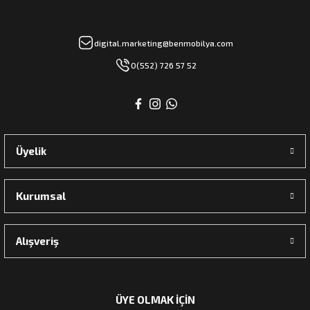
digital.marketing@benmobilya.com
rı
0(552) 726 57 52
manları
Üyelik
Kurumsal
Alışveriş
ÜYE OLMAK İÇİN