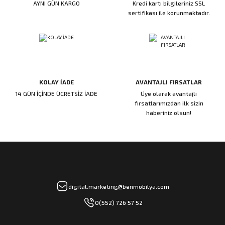
AYNI GÜN KARGO
Kredi kartı bilgileriniz SSL
ı
ar
r
Kapı Rakamları/Yönlendirme
Teknik Malzemeler
Acil Çıkış Kapısı Kilidi
Alüminyum Folyo Bant
Fırçalar
sertifikası ile korunmaktadır.
i
Süpürgelik
Kapı Fitili
Silindirli Gömme Kilitler
İskarpela
leri
lik
Kapı Altı Fırça
Gömme Emniyet Kilitleri
Çekiç/Keser
KOLAY İADE
AVANTAJLI FIRSATLAR
Sürgüler
Elektrikli Kapı Karşılıkları
Pense
14 GÜN İÇİNDE ÜCRETSİZ İADE
Üye olarak avantajlı
fırsatlarımızdan ilk sizin
Ispatula
haberiniz olsun!
uarları
ri
Marangoz Rende
ri
e/Ses Stoperi
ı
digital.marketing@benmobilya.com
0(552) 726 57 52
patıcıları
emleri