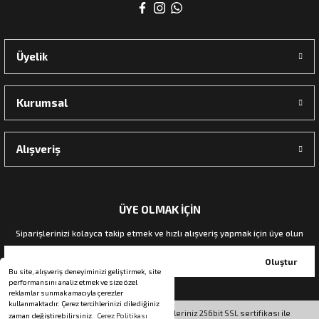
rı
Üyelik
manları
Kurumsal
Alışveriş
ÜYE OLMAK İÇİN
Siparişlerinizi kolayca takip etmek ve hızlı alışveriş yapmak için üye olun
Oluştur
Bu site, alışveriş deneyiminizi geliştirmek, site
performansını analiz etmek ve size özel
reklamlar sunmak amacıyla çerezler
kullanmaktadır. Çerez tercihlerinizi dilediğiniz
© Tüm hakları saklıdır. Kredi kartı bilgileriniz 256bit SSL sertifikası ile
zaman değiştirebilirsiniz.
Çerez Politikası