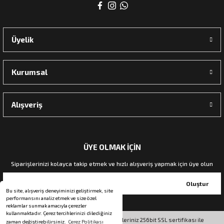
rı
Üyelik
manları
Kurumsal
Alışveriş
ÜYE OLMAK İÇİN
Siparişlerinizi kolayca takip etmek ve hızlı alışveriş yapmak için üye olun
Oluştur
Bu site, alışveriş deneyiminizi geliştirmek, site
performansını analiz etmek ve size özel
reklamlar sunmak amacıyla çerezler
kullanmaktadır. Çerez tercihlerinizi dilediğiniz
© Tüm hakları saklıdır. Kredi kartı bilgileriniz 256bit SSL sertifikası ile
zaman değiştirebilirsiniz.
Çerez Politikası