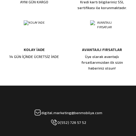
AYNI GÜN KARGO
Kredi kartı bilgileriniz SSL
ı
ar
r
Kapı Rakamları/Yönlendirme
Teknik Malzemeler
Acil Çıkış Kapısı Kilidi
Alüminyum Folyo Bant
Fırçalar
sertifikası ile korunmaktadır.
i
Süpürgelik
Kapı Fitili
Silindirli Gömme Kilitler
İskarpela
leri
lik
Kapı Altı Fırça
Gömme Emniyet Kilitleri
Çekiç/Keser
KOLAY İADE
AVANTAJLI FIRSATLAR
Sürgüler
Elektrikli Kapı Karşılıkları
Pense
14 GÜN İÇİNDE ÜCRETSİZ İADE
Üye olarak avantajlı
fırsatlarımızdan ilk sizin
Ispatula
haberiniz olsun!
uarları
ri
Marangoz Rende
ri
e/Ses Stoperi
ı
digital.marketing@benmobilya.com
0(552) 726 57 52
patıcıları
emleri