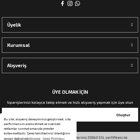
rı
Üyelik
manları
Kurumsal
Alışveriş
ÜYE OLMAK İÇİN
Siparişlerinizi kolayca takip etmek ve hızlı alışveriş yapmak için üye olun
Oluştur
Bu site, alışveriş deneyiminizi geliştirmek, site
performansını analiz etmek ve size özel
reklamlar sunmak amacıyla çerezler
kullanmaktadır. Çerez tercihlerinizi dilediğiniz
© Tüm hakları saklıdır. Kredi kartı bilgileriniz 256bit SSL sertifikası ile
zaman değiştirebilirsiniz.
Çerez Politikası