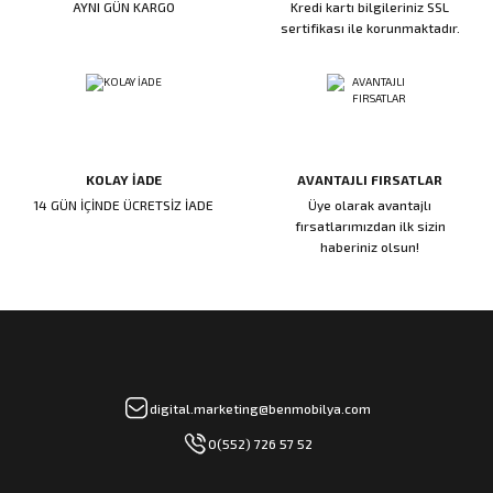
AYNI GÜN KARGO
Kredi kartı bilgileriniz SSL
ı
ar
r
Kapı Rakamları/Yönlendirme
Teknik Malzemeler
Acil Çıkış Kapısı Kilidi
Alüminyum Folyo Bant
Fırçalar
sertifikası ile korunmaktadır.
i
Süpürgelik
Kapı Fitili
Silindirli Gömme Kilitler
İskarpela
leri
lik
Kapı Altı Fırça
Gömme Emniyet Kilitleri
Çekiç/Keser
KOLAY İADE
AVANTAJLI FIRSATLAR
Sürgüler
Elektrikli Kapı Karşılıkları
Pense
14 GÜN İÇİNDE ÜCRETSİZ İADE
Üye olarak avantajlı
fırsatlarımızdan ilk sizin
Ispatula
haberiniz olsun!
uarları
ri
Marangoz Rende
ri
e/Ses Stoperi
ı
digital.marketing@benmobilya.com
0(552) 726 57 52
patıcıları
emleri