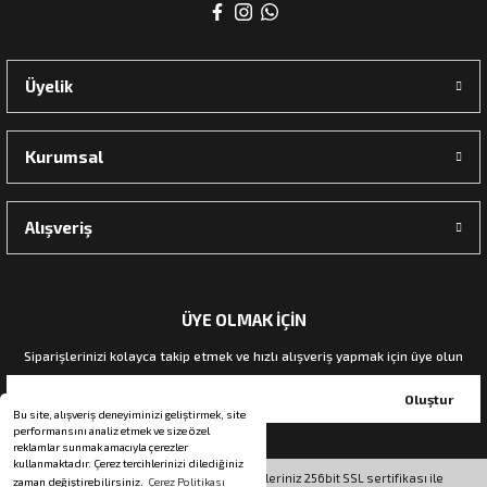
rı
Üyelik
manları
Kurumsal
Alışveriş
ÜYE OLMAK İÇİN
Siparişlerinizi kolayca takip etmek ve hızlı alışveriş yapmak için üye olun
Oluştur
Bu site, alışveriş deneyiminizi geliştirmek, site
performansını analiz etmek ve size özel
reklamlar sunmak amacıyla çerezler
kullanmaktadır. Çerez tercihlerinizi dilediğiniz
© Tüm hakları saklıdır. Kredi kartı bilgileriniz 256bit SSL sertifikası ile
zaman değiştirebilirsiniz.
Çerez Politikası