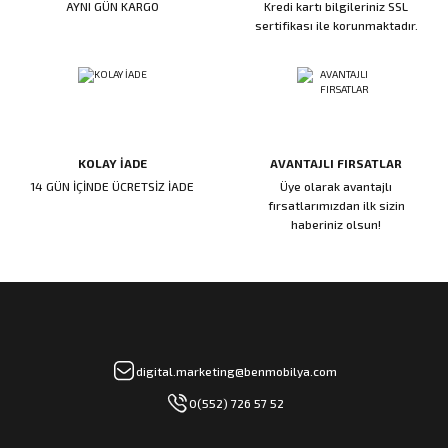
AYNI GÜN KARGO
Kredi kartı bilgileriniz SSL
ı
ar
r
Kapı Rakamları/Yönlendirme
Teknik Malzemeler
Acil Çıkış Kapısı Kilidi
Alüminyum Folyo Bant
Fırçalar
sertifikası ile korunmaktadır.
i
Süpürgelik
Kapı Fitili
Silindirli Gömme Kilitler
İskarpela
leri
lik
Kapı Altı Fırça
Gömme Emniyet Kilitleri
Çekiç/Keser
KOLAY İADE
AVANTAJLI FIRSATLAR
Sürgüler
Elektrikli Kapı Karşılıkları
Pense
14 GÜN İÇİNDE ÜCRETSİZ İADE
Üye olarak avantajlı
fırsatlarımızdan ilk sizin
Ispatula
haberiniz olsun!
uarları
ri
Marangoz Rende
ri
e/Ses Stoperi
ı
digital.marketing@benmobilya.com
0(552) 726 57 52
patıcıları
emleri