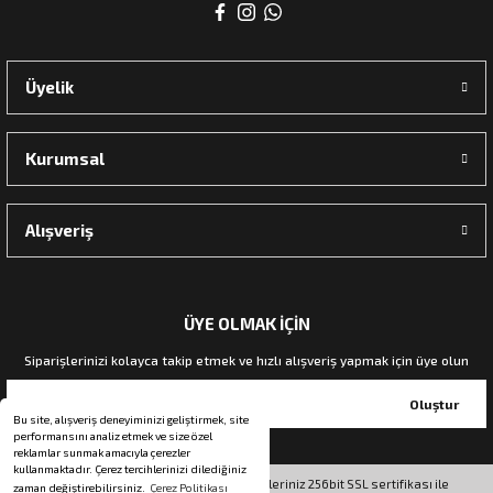
rı
Üyelik
manları
Kurumsal
Alışveriş
ÜYE OLMAK İÇİN
Siparişlerinizi kolayca takip etmek ve hızlı alışveriş yapmak için üye olun
Oluştur
Bu site, alışveriş deneyiminizi geliştirmek, site
performansını analiz etmek ve size özel
reklamlar sunmak amacıyla çerezler
kullanmaktadır. Çerez tercihlerinizi dilediğiniz
© Tüm hakları saklıdır. Kredi kartı bilgileriniz 256bit SSL sertifikası ile
zaman değiştirebilirsiniz.
Çerez Politikası