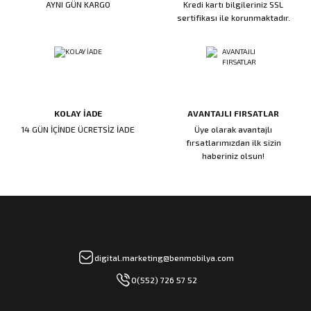
AYNI GÜN KARGO
Kredi kartı bilgileriniz SSL
ı
ar
r
Kapı Rakamları/Yönlendirme
Teknik Malzemeler
Acil Çıkış Kapısı Kilidi
Alüminyum Folyo Bant
Fırçalar
sertifikası ile korunmaktadır.
i
Süpürgelik
Kapı Fitili
Silindirli Gömme Kilitler
İskarpela
leri
lik
Kapı Altı Fırça
Gömme Emniyet Kilitleri
Çekiç/Keser
KOLAY İADE
AVANTAJLI FIRSATLAR
Sürgüler
Elektrikli Kapı Karşılıkları
Pense
14 GÜN İÇİNDE ÜCRETSİZ İADE
Üye olarak avantajlı
fırsatlarımızdan ilk sizin
Ispatula
haberiniz olsun!
uarları
ri
Marangoz Rende
ri
e/Ses Stoperi
ı
digital.marketing@benmobilya.com
0(552) 726 57 52
patıcıları
emleri