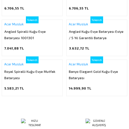
Bataryası Evye Bataryası
Bataryası Evye Bataryası
6.706,55 TL
6.706,55 TL
rı
Tükendi
Tükendi
Acar Musluk
Acar Musluk
Angled Spiralli Kuğu Evye
Angled Kuğu Evye Bataryası Eviye
manları
Bataryası 1001301
/ 5 Yıl Garantili Batarya
7.041,88 TL
3.632,72 TL
Tükendi
Tükendi
Acar Musluk
Acar Musluk
Royal Spiralli Kuğu Evye Mutfak
Banyo Elegant Gold Kuğu Evye
Bataryası
Bataryası
5.583,21 TL
14.999,90 TL