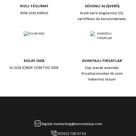
HIZLI TESLİMAT
GÜVENLİ ALIŞVERİŞ
ı
ar
r
Kapı Rakamları/Yönlendirme
Teknik Malzemeler
Acil Çıkış Kapısı Kilidi
Alüminyum Folyo Bant
Fırçalar
AYNI GÜN KARGO
Kredi kartı bilgileriniz SSL
sertifikası ile korunmaktadır.
i
Süpürgelik
Kapı Fitili
Silindirli Gömme Kilitler
İskarpela
leri
lik
Kapı Altı Fırça
Gömme Emniyet Kilitleri
Çekiç/Keser
Sürgüler
Elektrikli Kapı Karşılıkları
Pense
KOLAY İADE
AVANTAJLI FIRSATLAR
Ispatula
14 GÜN İÇİNDE ÜCRETSİZ İADE
Üye olarak avantajlı
fırsatlarımızdan ilk sizin
haberiniz olsun!
uarları
ri
Marangoz Rende
ri
e/Ses Stoperi
ı
digital.marketing@benmobilya.com
patıcıları
emleri
0(552) 726 57 52