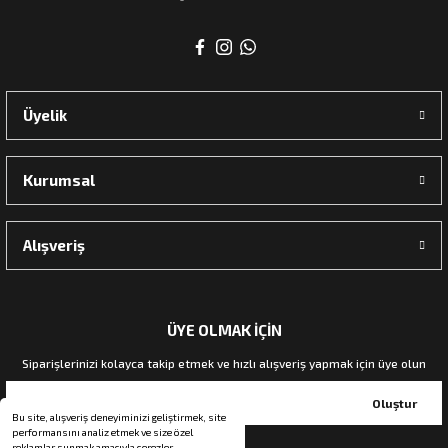
rı
Üyelik
manları
Kurumsal
Alışveriş
ÜYE OLMAK İÇİN
Siparişlerinizi kolayca takip etmek ve hızlı alışveriş yapmak için üye olun
Oluştur
Bu site, alışveriş deneyiminizi geliştirmek, site
performansını analiz etmek ve size özel
reklamlar sunmak amacıyla çerezler