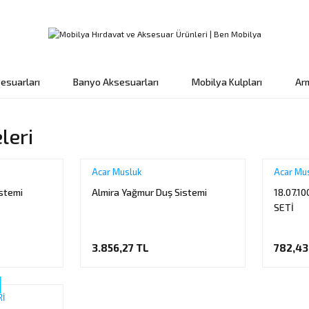
esuarları
Banyo Aksesuarları
Mobilya Kulpları
Ar
leri
Acar Musluk
Acar Mu
istemi
Almira Yağmur Duş Sistemi
18.07.1
SETİ
3.856,27 TL
782,43
İ