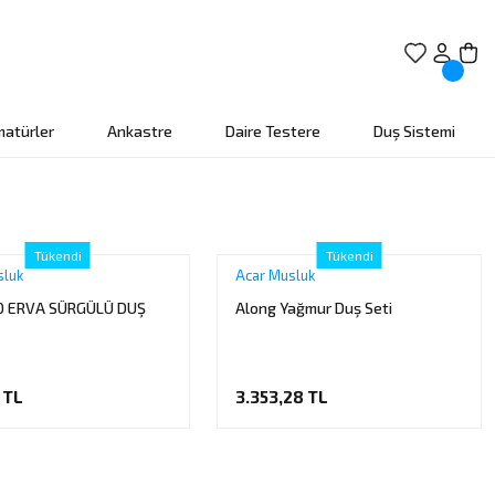
matürler
Ankastre
Daire Testere
Duş Sistemi
Tükendi
Tükendi
sluk
Acar Musluk
00 ERVA SÜRGÜLÜ DUŞ
Along Yağmur Duş Seti
 TL
3.353,28 TL