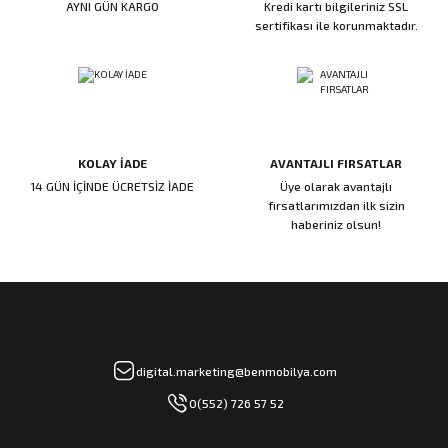
AYNI GÜN KARGO
Kredi kartı bilgileriniz SSL
ı
ar
r
Kapı Rakamları/Yönlendirme
Teknik Malzemeler
Acil Çıkış Kapısı Kilidi
Alüminyum Folyo Bant
Fırçalar
sertifikası ile korunmaktadır.
i
Süpürgelik
Kapı Fitili
Silindirli Gömme Kilitler
İskarpela
leri
lik
Kapı Altı Fırça
Gömme Emniyet Kilitleri
Çekiç/Keser
KOLAY İADE
AVANTAJLI FIRSATLAR
Sürgüler
Elektrikli Kapı Karşılıkları
Pense
14 GÜN İÇİNDE ÜCRETSİZ İADE
Üye olarak avantajlı
fırsatlarımızdan ilk sizin
Ispatula
haberiniz olsun!
uarları
ri
Marangoz Rende
ri
e/Ses Stoperi
ı
digital.marketing@benmobilya.com
0(552) 726 57 52
patıcıları
emleri