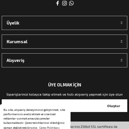
rı
Üyelik
manları
Kurumsal
Alışveriş
ÜYE OLMAK İÇİN
Siparişlerinizi kolayca takip etmek ve hızlı alışveriş yapmak için üye olun
Oluştur
Bu site, alışveriş deneyiminizi geliştirmek, site
performansını analiz etmek ve size özel
reklamlar sunmak amacıyla çerezler
kullanmaktadır. Çerez tercihlerinizi dilediğiniz
© Tüm hakları saklıdır. Kredi kartı bilgileriniz 256bit SSL sertifikası ile
zaman değiştirebilirsiniz.
Çerez Politikası