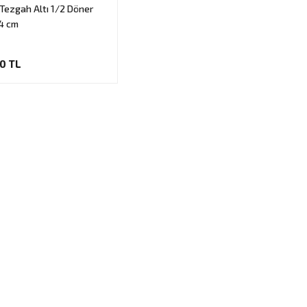
Tezgah Altı 1/2 Döner
4 cm
90 TL