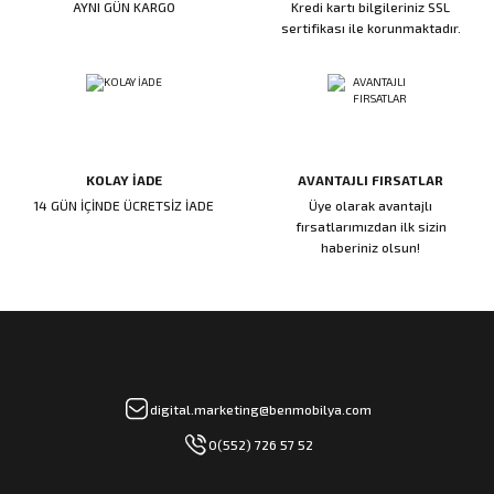
AYNI GÜN KARGO
Kredi kartı bilgileriniz SSL
ı
ar
r
Kapı Rakamları/Yönlendirme
Teknik Malzemeler
Acil Çıkış Kapısı Kilidi
Alüminyum Folyo Bant
Fırçalar
sertifikası ile korunmaktadır.
i
Süpürgelik
Kapı Fitili
Silindirli Gömme Kilitler
İskarpela
leri
lik
Kapı Altı Fırça
Gömme Emniyet Kilitleri
Çekiç/Keser
KOLAY İADE
AVANTAJLI FIRSATLAR
Sürgüler
Elektrikli Kapı Karşılıkları
Pense
14 GÜN İÇİNDE ÜCRETSİZ İADE
Üye olarak avantajlı
fırsatlarımızdan ilk sizin
Ispatula
haberiniz olsun!
uarları
ri
Marangoz Rende
ri
e/Ses Stoperi
ı
digital.marketing@benmobilya.com
0(552) 726 57 52
patıcıları
emleri