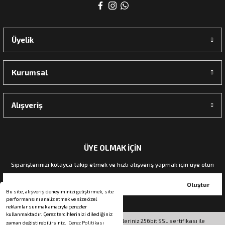
rı
Üyelik
manları
Kurumsal
Alışveriş
ÜYE OLMAK İÇİN
Siparişlerinizi kolayca takip etmek ve hızlı alışveriş yapmak için üye olun
Oluştur
Bu site, alışveriş deneyiminizi geliştirmek, site
performansını analiz etmek ve size özel
reklamlar sunmak amacıyla çerezler
kullanmaktadır. Çerez tercihlerinizi dilediğiniz
© Tüm hakları saklıdır. Kredi kartı bilgileriniz 256bit SSL sertifikası ile
zaman değiştirebilirsiniz.
Çerez Politikası