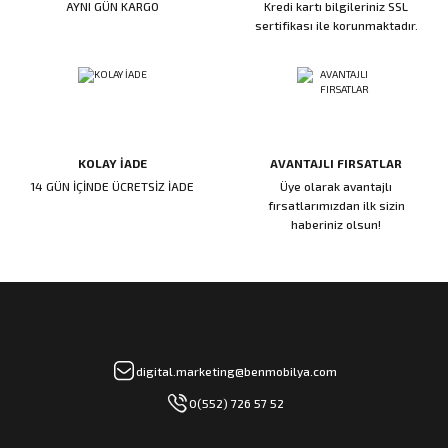
AYNI GÜN KARGO
Kredi kartı bilgileriniz SSL
ı
ar
r
Kapı Rakamları/Yönlendirme
Teknik Malzemeler
Acil Çıkış Kapısı Kilidi
Alüminyum Folyo Bant
Fırçalar
sertifikası ile korunmaktadır.
i
Süpürgelik
Kapı Fitili
Silindirli Gömme Kilitler
İskarpela
leri
lik
Kapı Altı Fırça
Gömme Emniyet Kilitleri
Çekiç/Keser
KOLAY İADE
AVANTAJLI FIRSATLAR
Sürgüler
Elektrikli Kapı Karşılıkları
Pense
14 GÜN İÇİNDE ÜCRETSİZ İADE
Üye olarak avantajlı
fırsatlarımızdan ilk sizin
Ispatula
haberiniz olsun!
uarları
ri
Marangoz Rende
ri
e/Ses Stoperi
ı
digital.marketing@benmobilya.com
0(552) 726 57 52
patıcıları
emleri