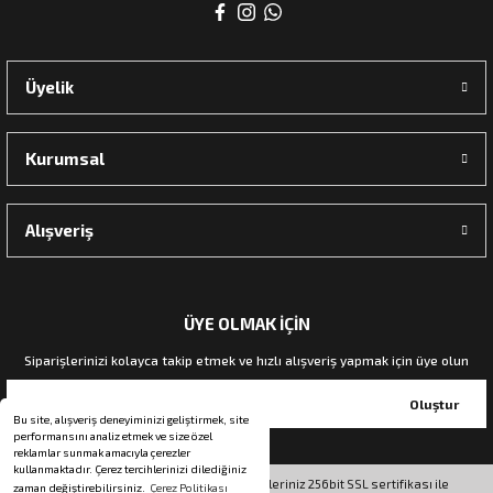
rı
Üyelik
manları
Kurumsal
Alışveriş
ÜYE OLMAK İÇİN
Siparişlerinizi kolayca takip etmek ve hızlı alışveriş yapmak için üye olun
Oluştur
Bu site, alışveriş deneyiminizi geliştirmek, site
performansını analiz etmek ve size özel
reklamlar sunmak amacıyla çerezler
kullanmaktadır. Çerez tercihlerinizi dilediğiniz
© Tüm hakları saklıdır. Kredi kartı bilgileriniz 256bit SSL sertifikası ile
zaman değiştirebilirsiniz.
Çerez Politikası