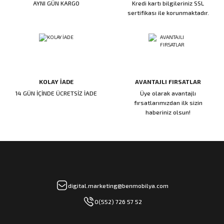
AYNI GÜN KARGO
Kredi kartı bilgileriniz SSL
ı
ar
r
Kapı Rakamları/Yönlendirme
Teknik Malzemeler
Acil Çıkış Kapısı Kilidi
Alüminyum Folyo Bant
Fırçalar
sertifikası ile korunmaktadır.
i
Süpürgelik
Kapı Fitili
Silindirli Gömme Kilitler
İskarpela
leri
lik
Kapı Altı Fırça
Gömme Emniyet Kilitleri
Çekiç/Keser
KOLAY İADE
AVANTAJLI FIRSATLAR
Sürgüler
Elektrikli Kapı Karşılıkları
Pense
14 GÜN İÇİNDE ÜCRETSİZ İADE
Üye olarak avantajlı
fırsatlarımızdan ilk sizin
Ispatula
haberiniz olsun!
uarları
ri
Marangoz Rende
ri
e/Ses Stoperi
ı
digital.marketing@benmobilya.com
0(552) 726 57 52
patıcıları
emleri