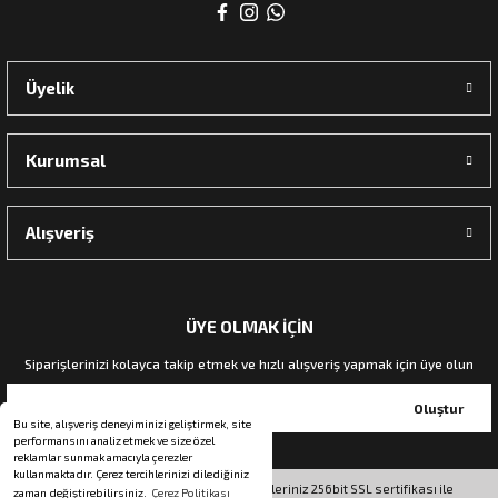
rı
Üyelik
manları
Kurumsal
Alışveriş
ÜYE OLMAK İÇİN
Siparişlerinizi kolayca takip etmek ve hızlı alışveriş yapmak için üye olun
Oluştur
Bu site, alışveriş deneyiminizi geliştirmek, site
performansını analiz etmek ve size özel
reklamlar sunmak amacıyla çerezler
kullanmaktadır. Çerez tercihlerinizi dilediğiniz
© Tüm hakları saklıdır. Kredi kartı bilgileriniz 256bit SSL sertifikası ile
zaman değiştirebilirsiniz.
Çerez Politikası