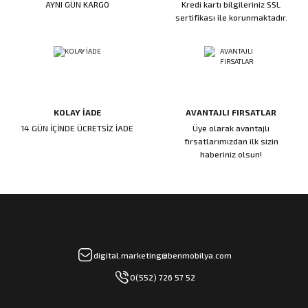
AYNI GÜN KARGO
Kredi kartı bilgileriniz SSL
ı
ar
r
Kapı Rakamları/Yönlendirme
Teknik Malzemeler
Acil Çıkış Kapısı Kilidi
Alüminyum Folyo Bant
Fırçalar
sertifikası ile korunmaktadır.
i
Süpürgelik
Kapı Fitili
Silindirli Gömme Kilitler
İskarpela
leri
lik
Kapı Altı Fırça
Gömme Emniyet Kilitleri
Çekiç/Keser
KOLAY İADE
AVANTAJLI FIRSATLAR
Sürgüler
Elektrikli Kapı Karşılıkları
Pense
14 GÜN İÇİNDE ÜCRETSİZ İADE
Üye olarak avantajlı
fırsatlarımızdan ilk sizin
Ispatula
haberiniz olsun!
uarları
ri
Marangoz Rende
ri
e/Ses Stoperi
ı
digital.marketing@benmobilya.com
0(552) 726 57 52
patıcıları
emleri