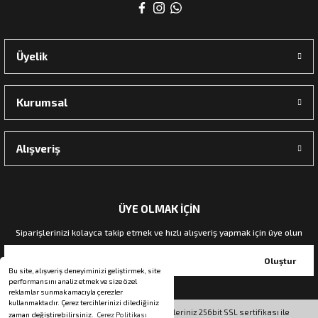
rı
Üyelik
manları
Kurumsal
Alışveriş
ÜYE OLMAK İÇİN
Siparişlerinizi kolayca takip etmek ve hızlı alışveriş yapmak için üye olun
Oluştur
Bu site, alışveriş deneyiminizi geliştirmek, site
performansını analiz etmek ve size özel
reklamlar sunmak amacıyla çerezler
kullanmaktadır. Çerez tercihlerinizi dilediğiniz
© Tüm hakları saklıdır. Kredi kartı bilgileriniz 256bit SSL sertifikası ile
zaman değiştirebilirsiniz.
Çerez Politikası