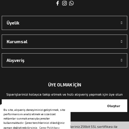
rı
Üyelik
manları
Kurumsal
Alışveriş
ÜYE OLMAK İÇİN
Siparişlerinizi kolayca takip etmek ve hızlı alışveriş yapmak için üye olun
Oluştur
Bu site, alışveriş deneyiminizi geliştirmek, site
performansını analiz etmek ve size özel
reklamlar sunmak amacıyla çerezler
kullanmaktadır. Çerez tercihlerinizi dilediğiniz
© Tüm hakları saklıdır. Kredi kartı bilgileriniz 256bit SSL sertifikası ile
zaman değiştirebilirsiniz.
Çerez Politikası