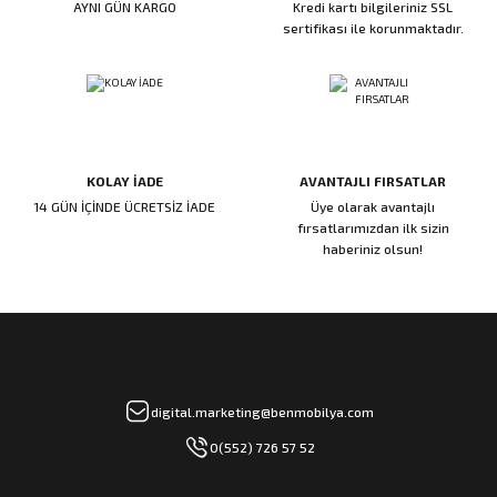
AYNI GÜN KARGO
Kredi kartı bilgileriniz SSL
ı
ar
r
Kapı Rakamları/Yönlendirme
Teknik Malzemeler
Acil Çıkış Kapısı Kilidi
Alüminyum Folyo Bant
Fırçalar
sertifikası ile korunmaktadır.
i
Süpürgelik
Kapı Fitili
Silindirli Gömme Kilitler
İskarpela
leri
lik
Kapı Altı Fırça
Gömme Emniyet Kilitleri
Çekiç/Keser
KOLAY İADE
AVANTAJLI FIRSATLAR
Sürgüler
Elektrikli Kapı Karşılıkları
Pense
14 GÜN İÇİNDE ÜCRETSİZ İADE
Üye olarak avantajlı
fırsatlarımızdan ilk sizin
Ispatula
haberiniz olsun!
uarları
ri
Marangoz Rende
ri
e/Ses Stoperi
ı
digital.marketing@benmobilya.com
0(552) 726 57 52
patıcıları
emleri