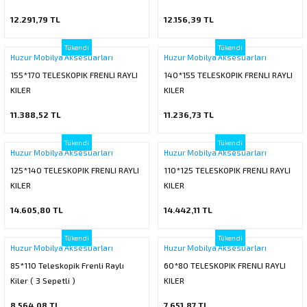
12.291,79 TL
12.156,39 TL
rı
Tükendi
Tükendi
Huzur Mobilya Aksesuarları
Huzur Mobilya Aksesuarları
155*170 TELESKOPIK FRENLI RAYLI
140*155 TELESKOPIK FRENLI RAYLI
manları
KILER
KILER
11.388,52 TL
11.236,73 TL
Tükendi
Tükendi
Huzur Mobilya Aksesuarları
Huzur Mobilya Aksesuarları
125*140 TELESKOPIK FRENLI RAYLI
110*125 TELESKOPIK FRENLI RAYLI
KILER
KILER
14.605,80 TL
14.442,11 TL
Tükendi
Tükendi
Huzur Mobilya Aksesuarları
Huzur Mobilya Aksesuarları
85*110 Teleskopik Frenli Raylı
60*80 TELESKOPIK FRENLI RAYLI
Kiler ( 3 Sepetli )
KILER
8.564,08 TL
7.651,87 TL